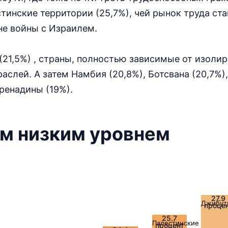
тинские территории (25,7%), чей рынок труда ста
не войны с Израилем.
 (21,5%) , страны, полностью зависимые от изоли
слей. А затем Намбия (20,8%), Ботсвана (20,7%)
Гренадины (19%).
ым низким уровнем
27.9
Джибут
проце
25.7
Палестинские террит
процент