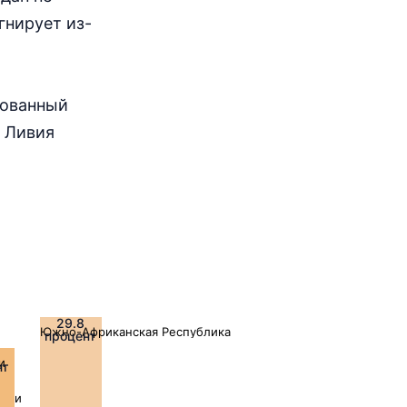
гнирует из-
рованный
, Ливия
29.8
Южно-Африканская Республика
процент
и
нт
ории