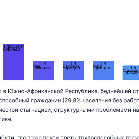
1 процент
Бурунди
1.4
1.4
1.4
Чад
Бахрейн
Куба
1.5
процент
процент
процент
Соломо
проце
 в Южно-Африканской Республике, беднейшей стр
способный гражданин (29,8% населения без работ
ческой стагнацией, структурными проблемами на
тике.
бути, где тоже почти треть трудоспособных граж