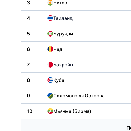
3
Нигер
4
Таиланд
5
Бурунди
6
Чад
7
Бахрейн
8
Куба
9
Соломоновы Острова
10
Мьянма (Бирма)
П