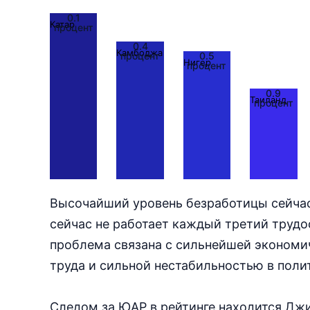
0.1
Катар
процент
0.4
Камбоджа
0.5
процент
Нигер
процент
0.9
Таиланд
процент
Высочайший уровень безработицы сейчас
сейчас не работает каждый третий трудо
проблема связана с сильнейшей экономи
труда и сильной нестабильностью в поли
Следом за ЮАР в рейтинге находится Джи