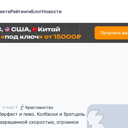
екте
Рейтинги
Блог
Новости
,
Христианство
и ещё 4
ерфест и пиво. Колбаски и бретцель.
разрешенной скоростью, огромное