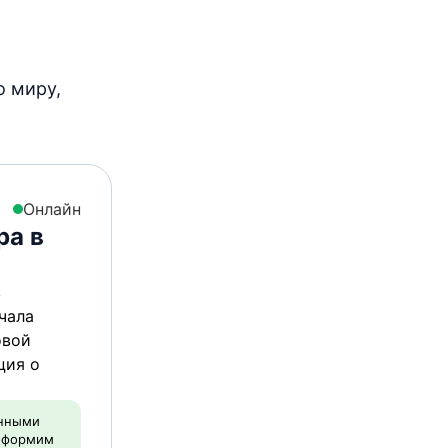
ы
о миру,
Онлайн
ра в
в
чала
овой
ция о
онными
 оформим