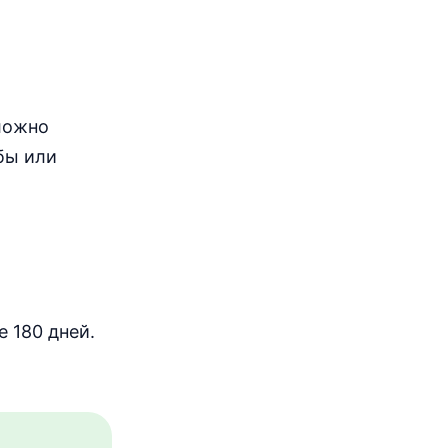
сложно
бы или
е 180 дней.
.