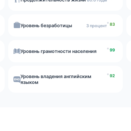
Скоро
насколько
83
Уровень безработицы
3 процент
комфортно вы будете чувствовать себя в стране
99
Уровень грамотности населения
92
Уровень владения английским
языком