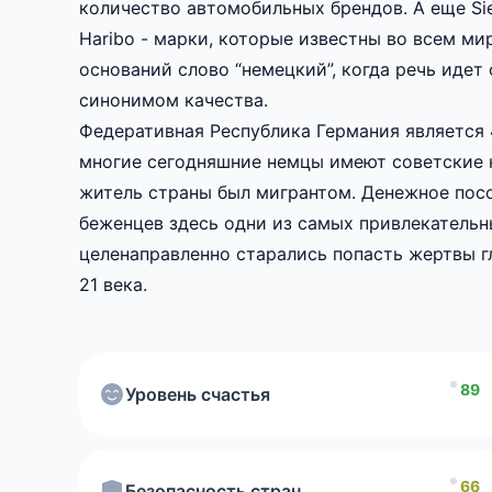
количество автомобильных брендов. А еще Siem
Haribo - марки, которые известны во всем мир
оснований слово “немецкий”, когда речь идет 
синонимом качества.
Федеративная Республика Германия является
многие сегодняшние немцы имеют советские к
World Happiness Re
житель страны был мигрантом. Денежное пос
2026.
беженцев здесь одни из самых привлекательн
целенаправленно старались попасть жертвы 
21 века.
безопасности стран
ре
2026 года,
89
Уровень счастья
Рейтинг стран по качеству гражданства
66
Безопасность стран