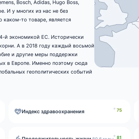
ens, Bosch, Adidas, Hugo Boss,
е. И у многих из нас не без
о каком-то товаре, является
 4-й экономикой ЕС. Исторически
орни. А в 2018 году каждый восьмой
port
индекс здравоохранения
обие и другие меры поддержки
Чисто
ых в Европе. Именно поэтому сюда
глобальных геополитических событий
Freed
уровню продолжительности жизни населения.
йтингу
Уровень безработицы
75
Индекс здравоохранения
Индек
Грамотность населения
81
Продолжительность жизни
80.6 годы