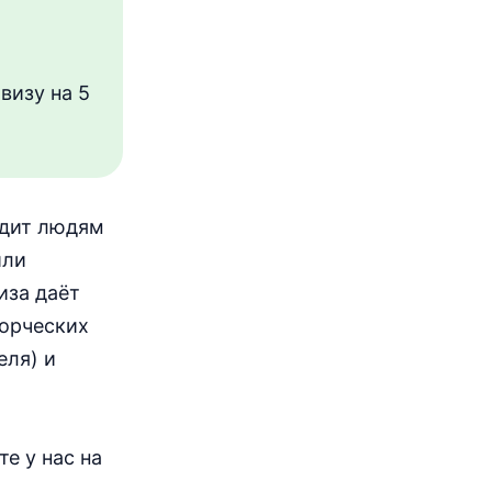
визу на 5
одит людям
или
иза даёт
ворческих
еля) и
е у нас на