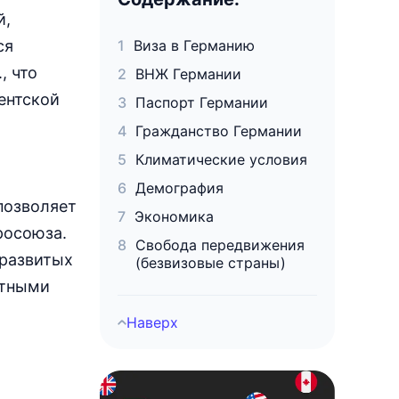
й,
ся
Виза в Германию
, что
ВНЖ Германии
ентской
Паспорт Германии
Гражданство Германии
Климатические условия
Демография
 позволяет
Экономика
росоюза.
Свобода передвижения
 развитых
(безвизовые страны)
стными
Наверх