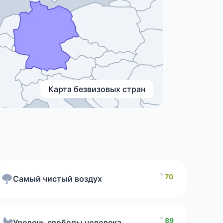
Карта безвизовых стран
та воздуха
Human
om Index 2026
70
Самый чистый воздух
с социального прогресса
89
Уровень свободы человека