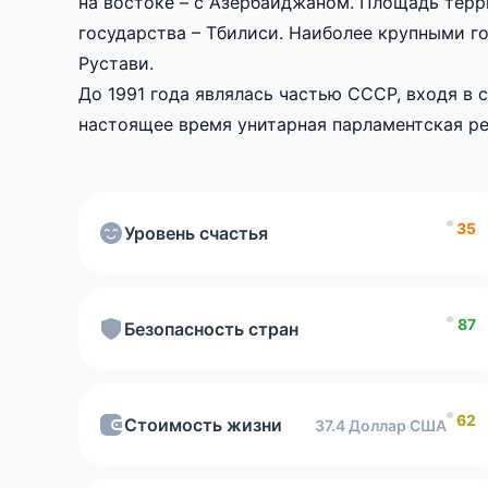
на востоке – с Азербайджаном. Площадь терр
World Happiness Re
государства – Тбилиси. Наиболее крупными г
2026.
Рустави.
До 1991 года являлась частью СССР, входя в с
настоящее время унитарная парламентская ре
безопасности стран
рейти
2026 года,
35
Уровень счастья
Рейтинг стран по качеству гражданства
87
Безопасность стран
Стоимость мобильного интернета
62
Стоимость жизни
37.4 Доллар США