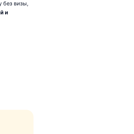
 без визы,
й и