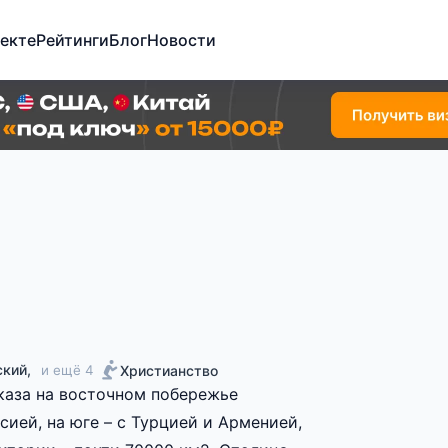
екте
Рейтинги
Блог
Новости
ский,
Христианство
и ещё 4
каза на восточном побережье
сией, на юге – с Турцией и Арменией,