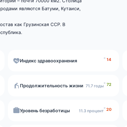
итории – почти 70000 км2. Столица
port
индекс здравоохранения
ородами являются Батуми, Кутаиси,
Чисто
остав как Грузинская ССР. В
спублика.
Index 
уровню продолжительности жизни населения.
нгу
Уровень безработицы
14
Индекс здравоохранения
Индек
Грамотность населения
72
Продолжительность жизни
71.7 годы
Скоро
насколько
20
Уровень безработицы
11.3 процент
комфортно вы будете чувствовать себя в стране