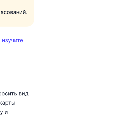
асований.
х
изучите
росить вид
 карты
у и