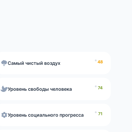
та воздуха
Human Freedom
2026
48
Самый чистый воздух
с социального прогресса
74
Уровень свободы человека
сть интернета
71
Уровень социального прогресса