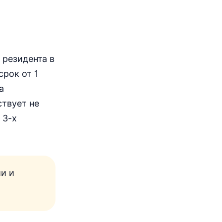
 резидента в
срок от 1
а
ствует не
 3-х
и и