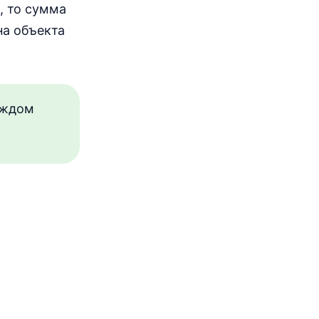
, то сумма
на объекта
аждом