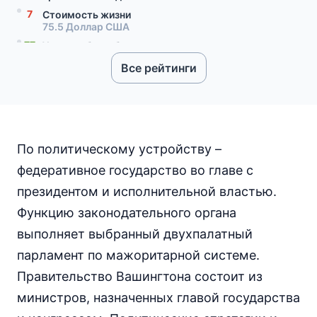
7
Стоимость жизни
75.5 Доллар США
77
Уровень безработицы
3.6 процент
Все рейтинги
86
Уровень социального прогресса
70
Качество гражданства
99
Уровень грамотности населения
94
Скорость интернета
122.74 Мбит/с
По политическому устройству –
8
Цена мобильного интернета
федеративное государство во главе с
6 Доллар США
президентом и исполнительной властью.
Функцию законодательного органа
выполняет выбранный двухпалатный
парламент по мажоритарной системе.
Правительство Вашингтона состоит из
министров, назначенных главой государства