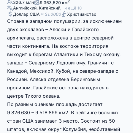
2
326.7 млн
9,363,520 км
Английский, Китайский,
и ещё 10
Доллар США
≈ $
1.0000
Христианство
Страна в западном полушарии, за исключением
двух эксклавов – Аляски и Гавайского
архипелага, расположена в центре северной
части континента. На востоке территория
выходит к берегам Атлантики и Тихому океану,
западе – Северному Ледовитому. Граничит с
Канадой, Мексикой, Кубой, на севере-западе с
Россией. Аляска отделена Беринговым
проливом. Гавайские острова находятся в
центре Тихого океана.
По разным оценкам площадь достигает
9.826.630 – 9.518.899 км2. В рейтинге больших
стран США занимает 3 место. Состоит из 50
штатов, включая округ Колумбия, необитаемый