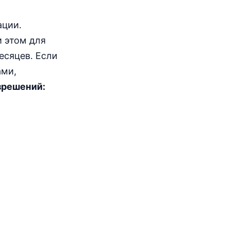
ации.
и этом для
есяцев. Если
ами,
зрешений: