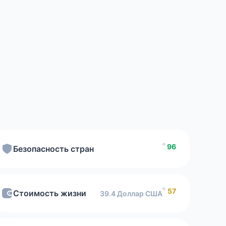
асности стран
рейтингу
ода,
г стран по качеству гражданства
96
Безопасность стран
ость мобильного интернета
57
Стоимость жизни
39.4 Доллар США