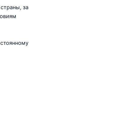
страны, за
ловиям
остоянному