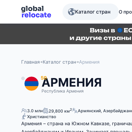
Каталог стран
О про
Главная
Каталог стран
Армения
50
АРМЕНИЯ
Республика Армения
2
3.0 млн
Армянский, Азербайджан
29,800 км
Христианство
Армения – страна на Южном Кавказе, граничащ
Азербайджаном и Ираном. Занимает площадь 2