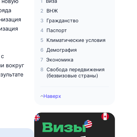
а новую
Виза
ряда
ВНЖ
низация
Гражданство
низация
Паспорт
Климатические условия
Демография
 с
Экономика
ии вокруг
Свобода передвижения
зультате
(безвизовые страны)
Наверх