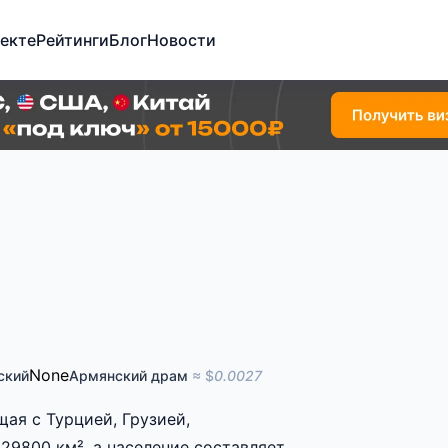
екте
Рейтинги
Блог
Новости
None
ский
Армянский драм
≈ $
0.0027
ая с Турцией, Грузией,
9800 км², а население составляет