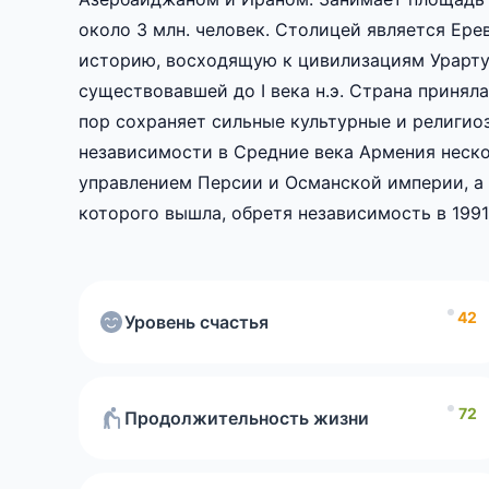
около 3 млн. человек. Столицей является Ер
историю, восходящую к цивилизациям Урарту
существовавшей до I века н.э. Страна приняла
World Happiness Re
пор сохраняет сильные культурные и религио
2026.
независимости в Средние века Армения неск
управлением Персии и Османской империи, а 
которого вышла, обретя независимость в 1991
уровню продолжительности жизни населения.
Уровень безработицы
42
Уровень счастья
Грамотность населения
72
Продолжительность жизни