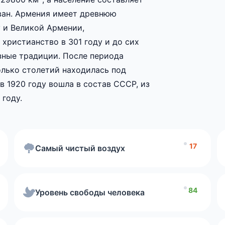
еван. Армения имеет древнюю
 и Великой Армении,
 христианство в 301 году и до сих
port
зные традиции. После периода
Чистота воздуха
безоп
олько столетий находилась под
в 1920 году вошла в состав СССР, из
Human
2026 г
 году.
Freedom Index 2026
Рейтин
17
Самый чистый воздух
Индекс социального прогресса
Стоим
84
Уровень свободы человека
Скорость интернета