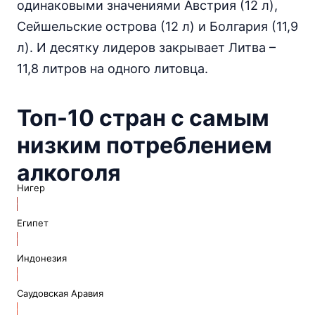
одинаковыми значениями Австрия (12 л),
Сейшельские острова (12 л) и Болгария (11,9
л). И десятку лидеров закрывает Литва –
11,8 литров на одного литовца.
Топ-10 стран с самым
низким потреблением
алкоголя
Нигер
0.1
литров
Египет
0.1
литров
Индонезия
0.1
литров
Саудовская Аравия
0.1