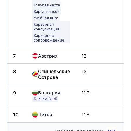
Голубая карта
Карта шансов
Учебная виза
Карьерная
консультация
Карьерное
сопровождение
7
Австрия
12
-1
8
Сейшельские
12
69
Острова
9
Болгария
11.9
-4
Бизнес ВНЖ
10
Литва
11.8
-1