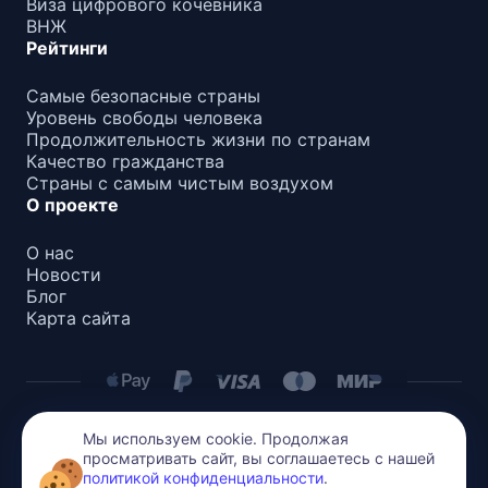
Виза цифрового кочевника
ВНЖ
Рейтинги
Самые безопасные страны
Уровень свободы человека
Продолжительность жизни по странам
Качество гражданства
Страны с самым чистым воздухом
О проекте
О нас
Новости
Блог
Карта сайта
Мы используем cookie. Продолжая
Политика конфиденциальности
просматривать сайт, вы соглашаетесь с нашей
Все содержимое на этом сайте защищено авторским
политикой конфиденциальности
.
правом. Воспроизведение или распространение без