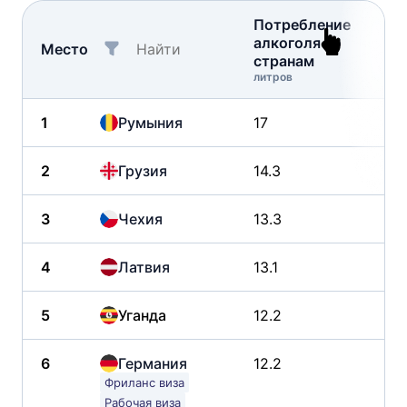
Потребление
Ес
алкоголя по
пр
Место
странам
на
литров
чел
1
Румыния
17
-7
2
Грузия
14.3
-1
3
Чехия
13.3
-2
4
Латвия
13.1
-1
5
Уганда
12.2
1.
6
Германия
12.2
-3
Фриланс виза
Рабочая виза