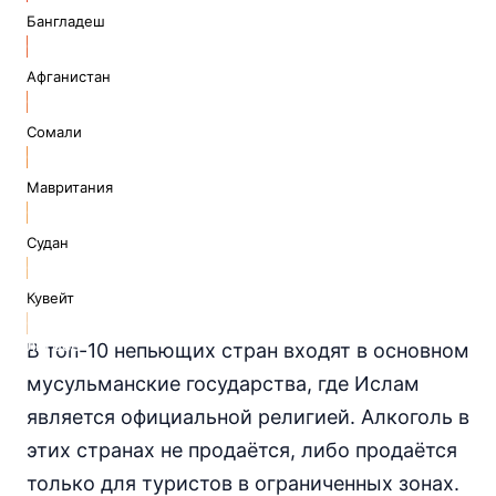
литров
Бангладеш
0.1
литров
Афганистан
0.1
литров
Сомали
0.1
литров
Мавритания
0.1
литров
Судан
0.1
литров
Кувейт
0.1
литров
В топ-10 непьющих стран входят в основном
мусульманские государства, где Ислам
является официальной религией. Алкоголь в
этих странах не продаётся, либо продаётся
только для туристов в ограниченных зонах.