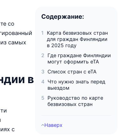
Израиль
90дн.
безвизовый въезд
Содержание:
те со
Индия
электронная виза
егированный
Карта безвизовых стран
для граждан Финляндии
Индонезия
 из самых
в 2025 году
виза по прибытии
Где граждане Финляндии
Иордания
могут оформить eTA
виза по прибытии
Список стран с eTA
Ирак
ндии в
виза по прибытии
Что нужно знать перед
выездом
Иран
виза по прибытии
Руководство по карте
безвизовых стран
Йемен
сти
требуется виза
и
КНДР
Наверх
требуется виза
иях с
Казахстан
30дн.