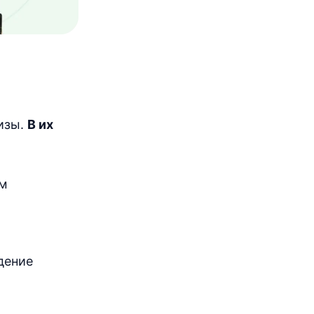
Япония
90дн.
безвизовый въезд
АФРИКА
Алжир
требуется виза
Ангола
30дн.
изы.
В их
безвизовый въезд
Бенин
электронная виза
Ботсвана
ом
90дн.
безвизовый въезд
Буркина-Фасо
виза по прибытии
Бурунди
дение
виза по прибытии
Габон
30дн.
безвизовый въезд