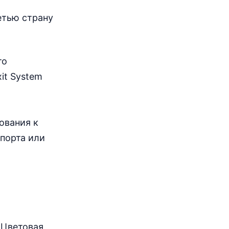
Гамбия
90дн.
етью страну
безвизовый въезд
Гана
требуется виза
то
Гвинея
электронная виза
it System
Гвинея-Бисау
виза по прибытии
Джибути
ования к
электронная виза
порта или
Египет
виза по прибытии
Замбия
90дн.
безвизовый въезд
Зимбабве
виза по прибытии
Кабо-Верде
30дн.
 Цветовая
безвизовый въезд