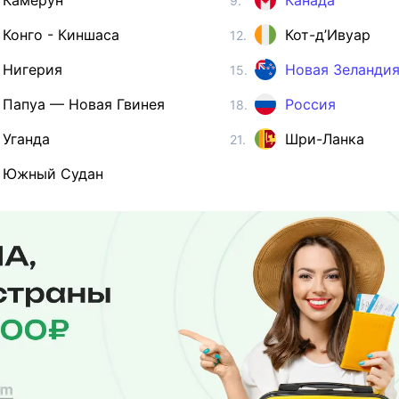
Камерун
Канада
9.
Конго - Киншаса
Кот-д’Ивуар
12.
Нигерия
Новая Зеланди
15.
Папуа — Новая Гвинея
Россия
18.
Уганда
Шри-Ланка
21.
Южный Судан