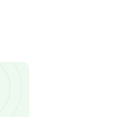
Сингапур
90дн.
безвизовый въезд
Сирия
я
требуется виза
Таджикистан
30дн.
безвизовый въезд
Таиланд
30дн.
безвизовый въезд
Туркменистан
требуется виза
Турция
90дн.
безвизовый въезд
Узбекистан
30дн.
безвизовый въезд
Филиппины
30дн.
безвизовый въезд
Шри-Ланка
электронная виза