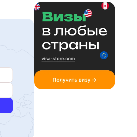
безвизовый въезд
Камбоджа
виза по прибытии
Катар
виза по прибытии
Кипр
безвизовый въезд
Киргизия
60дн.
безвизовый въезд
Китай
требуется виза
Кувейт
виза по прибытии
Лаос
виза по прибытии
Ливан
виза по прибытии