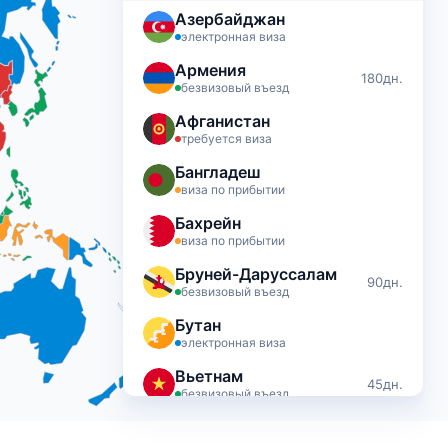
Азербайджан
электронная виза
Армения
180дн.
безвизовый въезд
Афганистан
требуется виза
Бангладеш
виза по прибытии
Бахрейн
виза по прибытии
Бруней-Даруссалам
90дн.
безвизовый въезд
Бутан
электронная виза
Вьетнам
45дн.
безвизовый въезд
Грузия
360дн.
безвизовый въезд