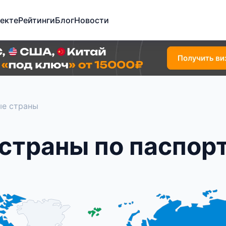
екте
Рейтинги
Блог
Новости
ые страны
страны по паспор