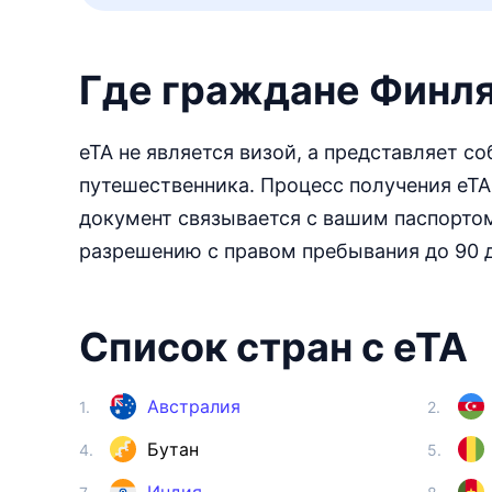
Где граждане Финля
eTA не является визой, а представляет с
путешественника. Процесс получения eTA
документ связывается с вашим паспорто
разрешению с правом пребывания до 90 
Список стран с eTA
Австралия
1.
2.
Бутан
4.
5.