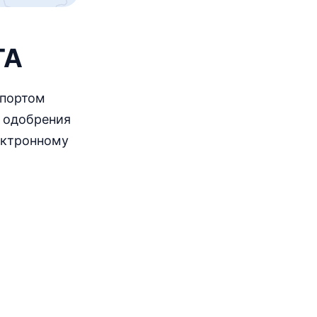
Малайзия
90дн.
безвизовый въезд
Мальдивы
TA
виза по прибытии
Монголия
30дн.
безвизовый въезд
спортом
Непал
е одобрения
виза по прибытии
ектронному
ОАЭ
90дн.
безвизовый въезд
Оман
виза по прибытии
Пакистан
электронная виза
Республика Корея
90дн.
безвизовый въезд
Саудовская Аравия
виза по прибытии