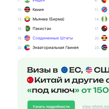
Индия
7.
8.
Кения
10.
11.
Мьянма (Бирма)
13.
14.
Пакистан
16.
17.
Соединенные Штаты
19.
20.
Экваториальная Гвинея
22.
23.