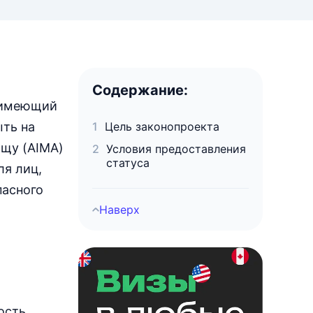
Содержание:
е имеющий
ыть на
Цель законопроекта
ищу (AIMA)
Условия предоставления
статуса
ля лиц,
пасного
Наверх
ость