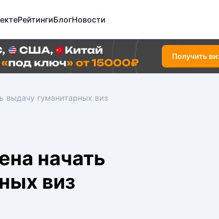
екте
Рейтинги
Блог
Новости
ь выдачу гуманитарных виз
ена начать
ных виз