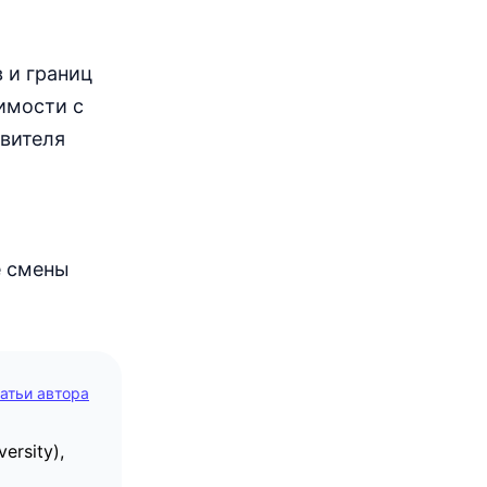
 и границ
димости с
явителя
е смены
татьи автора
ersity),