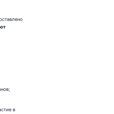
доставлено
ают
нов;
астие в