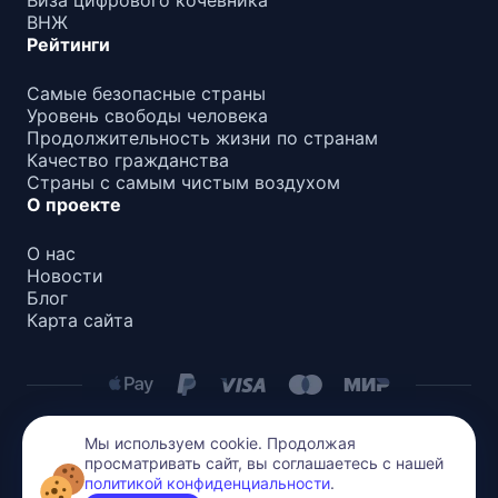
Виза цифрового кочевника
ВНЖ
Рейтинги
Самые безопасные страны
Уровень свободы человека
Продолжительность жизни по странам
Качество гражданства
Страны с самым чистым воздухом
О проекте
О нас
Новости
Блог
Карта сайта
Мы используем cookie. Продолжая
Политика конфиденциальности
просматривать сайт, вы соглашаетесь с нашей
Все содержимое на этом сайте защищено авторским
политикой конфиденциальности
.
правом. Воспроизведение или распространение без