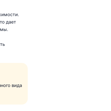
жимости.
то дает
ммы.
сть
нного вида