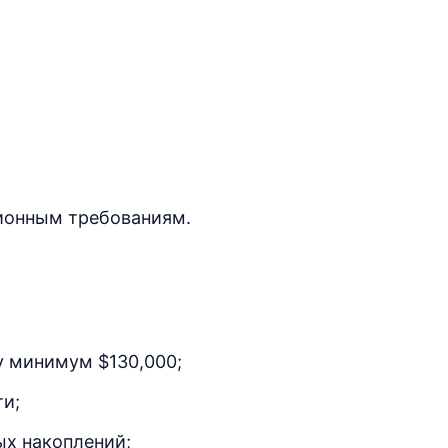
ионным требованиям.
у минимум $130,000;
и;
х накоплений;