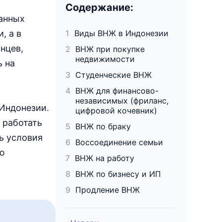
Содержание:
ранных
, а в
Виды ВНЖ в Индонезии
нцев,
ВНЖ при покупке
недвижимости
ь на
Студенческие ВНЖ
ВНЖ для финансово-
независимых (фриланс,
Индонезии.
цифровой кочевник)
 работать
ВНЖ по браку
ь условия
Воссоединение семьи
ю
ВНЖ на работу
ВНЖ по бизнесу и ИП
Продление ВНЖ