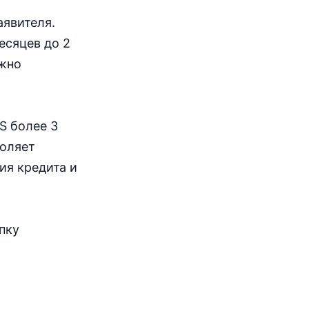
аявителя.
есяцев до 2
ожно
S более 3
воляет
ия кредита и
пку