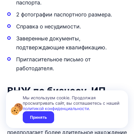
паспорта.
2 фотографии паспортного размера.
Справка о несудимости.
Заверенные документы,
подтверждающие квалификацию.
Пригласительное письмо от
работодателя.
ВНЖ по бизнесу, ИП
Мы используем cookie. Продолжая
просматривать сайт, вы соглашаетесь с нашей
Для деловых поездок длительностью до 90
политикой конфиденциальности
.
дней оформление специальных разрешений
Принять
не требуется. Если деятельность
предполагает более длительное нахождение