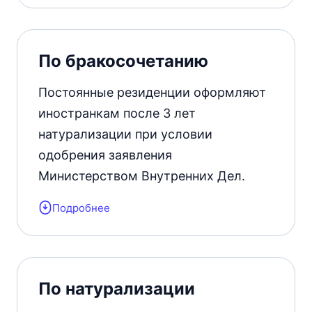
только после официального
признания отцовства.
По бракосочетанию
Постоянные резиденции оформляют
иностранкам после 3 лет
натурализации при условии
одобрения заявления
Министерством Внутренних Дел.
Подробнее
Женатые на гражданках ОАЭ
мужчины права лишены.
По натурализации