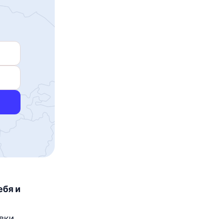
ебя и
явки