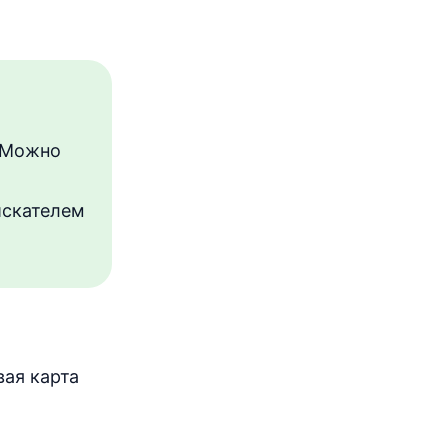
. Можно
искателем
ая карта