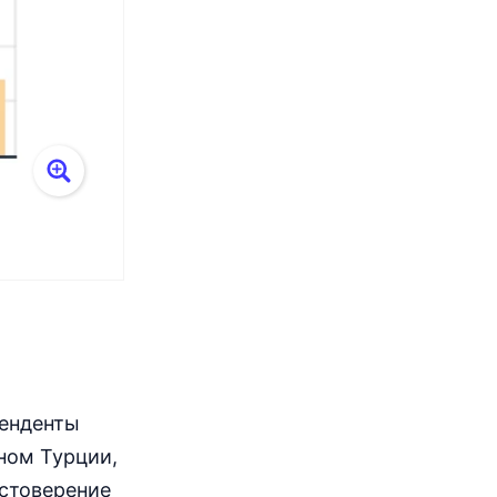
тенденты
ном Турции,
остоверение