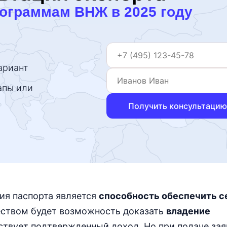
рограммам ВНЖ в 2025 году
ариант
апы или
Получить консультацию
ия паспорта является
способность обеспечить с
ством будет возможность доказать
владение
тствует подтвержденный доход. Но при подаче за