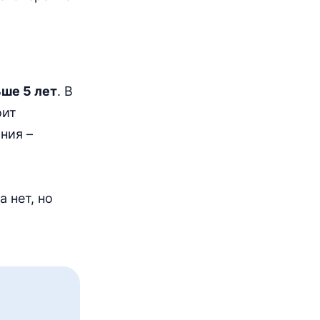
ше 5 лет
. В
оит
ния –
 нет, но