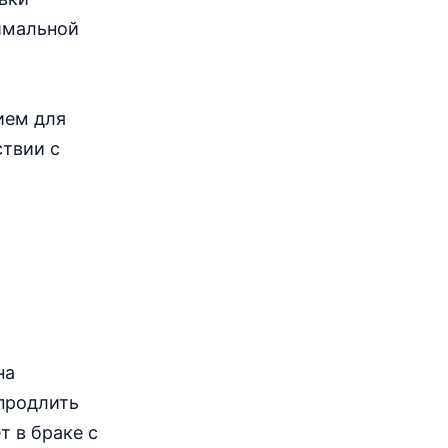
имальной
ием для
ствии с
на
 продлить
т в браке с