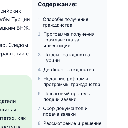
Содержание:
ссийских
ужбы Турции.
Способы получения
гражданства
рецким ВНЖ.
Программа получения
гражданства за
тво. Следом
инвестиции
сравнении с
Плюсы гражданства
Турции
Двойное гражданство
Недавние реформы
программы гражданства
Пошаговый процесс
подачи заявки
датели
Сбор документов и
сширяя
подача заявки
тетах, как
Рассмотрение и решение
доступ к