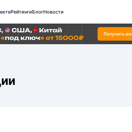
екте
Рейтинги
Блог
Новости
ции