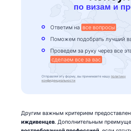
по визам и п
Ответим на
все вопросы
Поможем подобрать лучший в
Проведем за руку через все эт
сделаем все за вас
Отправляя эту форму, вы принимаете нашу
политику
конфиденциальности
Другим важным критерием предоставлен
иждивенцев
. Дополнительным преимуще
востребованной профессией
, если отсу