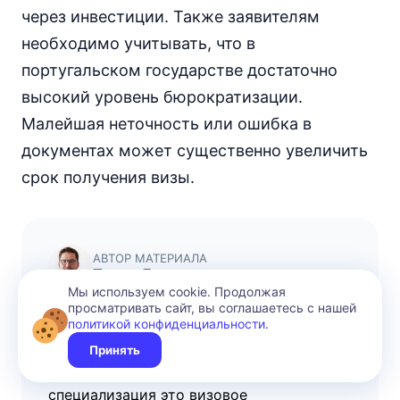
через инвестиции. Также заявителям
необходимо учитывать, что в
португальском государстве достаточно
высокий уровень бюрократизации.
Малейшая неточность или ошибка в
документах может существенно увеличить
срок получения визы.
АВТОР МАТЕРИАЛА
Томас Легран
Мы используем cookie. Продолжая
просматривать сайт, вы соглашаетесь с нашей
После окончания лицея в Лионе,
политикой конфиденциальности
.
поступил в университет Тулуза (Toulouse
Принять
Capitole University), где изучал
международное право. Моя
специализация это визовое