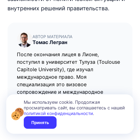
внутренних решений правительства.
АВТОР МАТЕРИАЛА
Томас Легран
После окончания лицея в Лионе,
поступил в университет Тулуза (Toulouse
Capitole University), где изучал
международное право. Моя
специализация это визовое
сопровождение и международное
миграционное право.
Мы используем cookie. Продолжая
просматривать сайт, вы соглашаетесь с нашей
16 октября 2024, 07:47
(Обновлено
1 год назад
)
политикой конфиденциальности
.
Все статьи автора
Принять