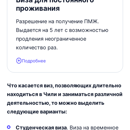
проживания
Заявка на получение оформляется на
онлайн портале
Sermig Portal de
Разрешение на получение ПМЖ.
Tramites Digitales
. Время обработки
Выдается на 5 лет с возможностью
заявления составляет около 15–30
продления неограниченное
рабочих дней.
количество раз.
Подробнее
После 5 лет постоянного проживания
появляется право на гражданство
Чили.
Что касается виз, позволяющих длительно
Заявки на получение Residencia
находиться в Чили и заниматься различной
Definitiva подаются через
Portal de
деятельностью, то можно выделить
Tramites Digitales
. Заявление должно
следующие варианты:
быть направлено не позднее 90 дней
Студенческая виза
. Виза на временное
до окончания действующего ВНЖ.