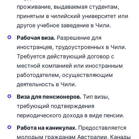
проживание, выдаваемая студентам,
Статус рассмотрения дела также
принятым в чилийский университет или
можно отслеживать на онлайн
другое учебное заведение в Чили.
платформе.
Рабочая виза.
Разрешение для
иностранцев, трудоустроенных в Чили.
Требуется действующий договор с
местной компанией или иностранным
работодателем, осуществляющим
деятельность в Чили.
Виза для пенсионеров.
Тип визы,
требующий подтверждения
периодического дохода в виде пенсии.
Работа на каникулах.
Предоставляется
молодым гражданам Австралии, Канады