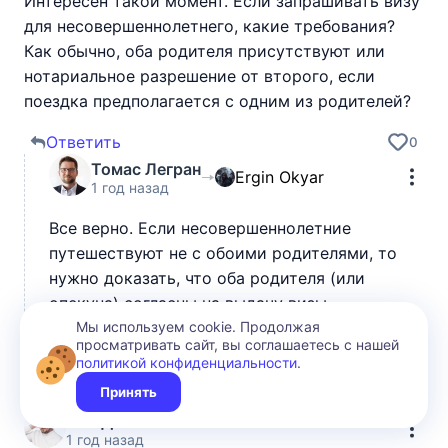
Интересен такой момент. Если запрашивать визу
для несовершеннолетнего, какие требования?
Как обычно, оба родителя присутствуют или
нотариальное разрешение от второго, если
поездка предполагается с одним из родителей?
Ответить
0
Томас Легран
Ergin Okyar
1 год назад
Все верно. Если несовершеннолетние
путешествуют не с обоими родителями, то
нужно доказать, что оба родителя (или
опекуна) согласны на выдачу визы.
Потребуется свидетельство о рождении и
Мы используем cookie. Продолжая
просматривать сайт, вы соглашаетесь с нашей
соответствующее разрешение.
политикой конфиденциальности
.
Ответить
Принять
0
Ноа Джонсон
1 год назад