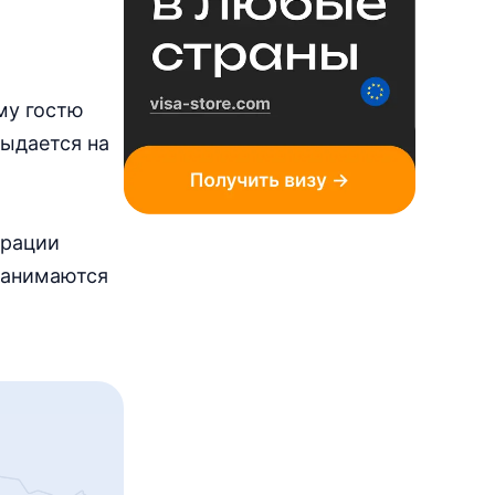
му гостю
выдается на
трации
занимаются