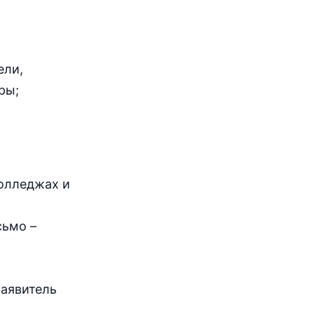
ели,
ры;
олледжах и
сьмо –
заявитель