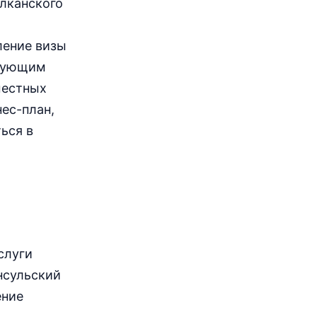
лканского
ление визы
едующим
местных
нес-план,
ься в
слуги
нсульский
ение