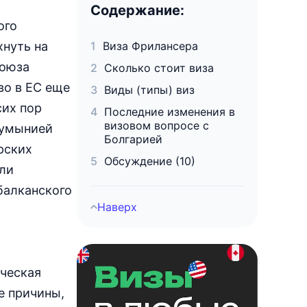
Содержание:
ого
хнуть на
Виза Фрилансера
союза
Сколько стоит виза
во в ЕС еще
Виды (типы) виз
сих пор
Последние изменения в
визовом вопросе с
Румынией
Болгарией
рских
Обсуждение (10)
 ли
балканского
Наверх
ическая
е причины,