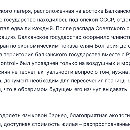
кого лагеря, расположенная на востоке Балканск
е государство находилось под опекой СССР, отдо
тал едва ли каждый. После распада Советского 
грацию. Балканское государство оформило членст
стран по экономическим показателям Болгария до 
да территория балканского государства вместе с 
control» был упразднен только на воздушных и мо
сиян не теряет актуальности вопрос о том, нужна
а, документ необходим для пересечения границы 
и, что в обозримом будущем его начнут выдавать
одолеть языковой барьер, благоприятная эколог
и, доступная стоимость жилья – распространенны