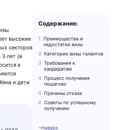
Содержание:
визы
меет высокие
Преимущества и
недостатки визы
ных секторов
Категории визы талантов
 3 лет (в
Требования к
осится к
кандидатам
няется
Процесс получения
Жена и дети
пошагово
Причины отказа
Советы по успешному
получению
Наверх