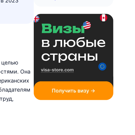
 в 2023
с целью
остями. Она
ериканских
Обладателям
труд,