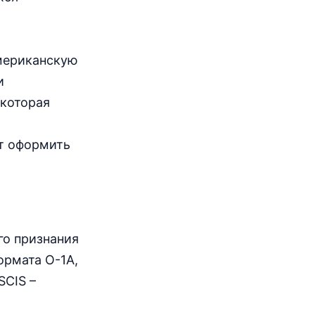
американскую
и
 которая
ут оформить
го признания
ормата О-1А,
SCIS –