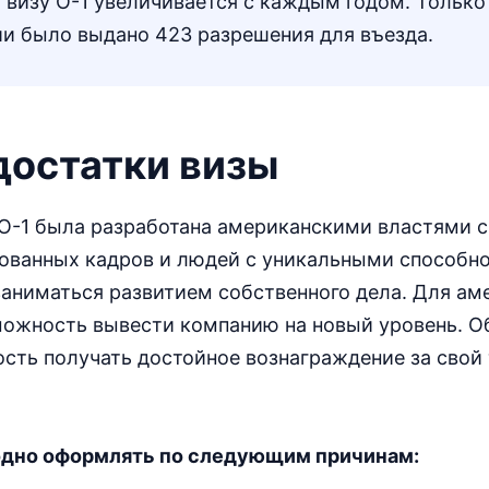
 визу О-1 увеличивается с каждым годом. Только
и было выдано 423 разрешения для въезда.
достатки визы
 О-1 была разработана американскими властями 
ованных кадров и людей с уникальными способн
заниматься развитием собственного дела. Для ам
зможность вывести компанию на новый уровень. 
сть получать достойное вознаграждение за свой 
годно оформлять по следующим причинам: