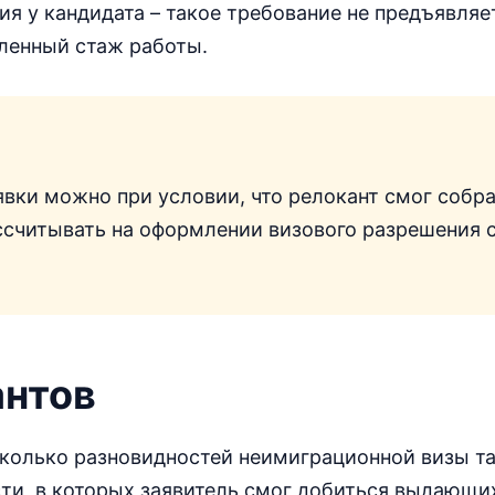
я у кандидата – такое требование не предъявляе
ленный стаж работы.
вки можно при условии, что релокант смог собр
ссчитывать на оформлении визового разрешения 
антов
колько разновидностей неимиграционной визы та
ти, в которых заявитель смог добиться выдающи