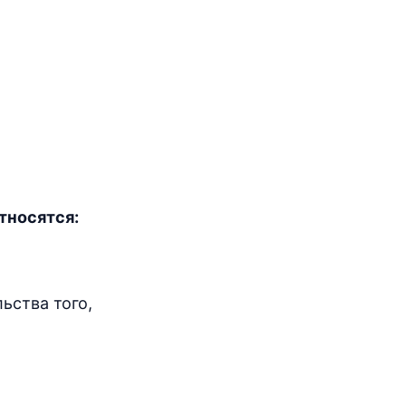
тносятся:
ьства того,