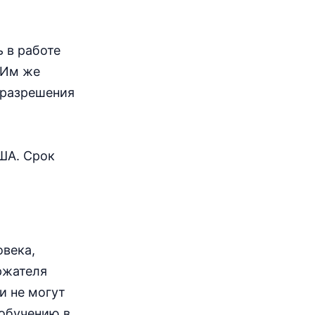
 в работе
 Им же
 разрешения
США. Срок
овека,
ржателя
и не могут
 обучению в