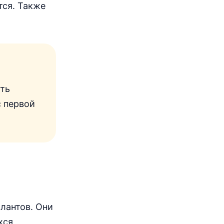
тся. Также
ать
с первой
лантов. Они
хся