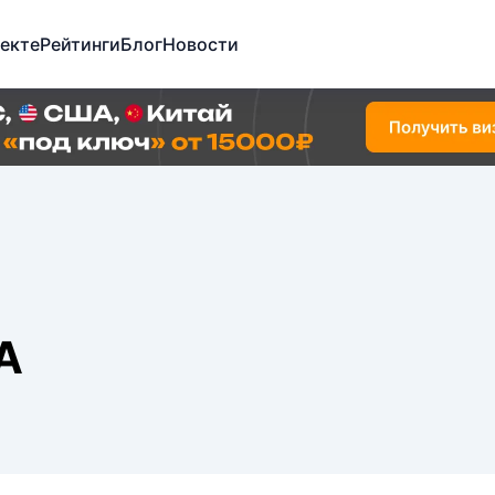
екте
Рейтинги
Блог
Новости
А