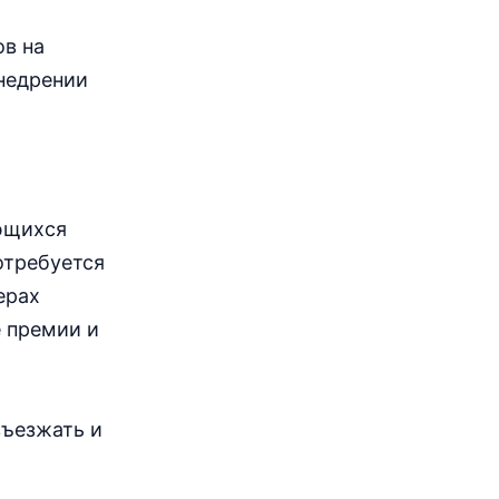
ов на
недрении
ающихся
отребуется
ерах
е премии и
въезжать и