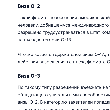
Виза О-2
Такой формат пересечения американской 
человеку, добившемуся международного п
разрешено трудоустраиваться в штат ком
на въезд категории О-1В.
Что же касается держателей визы О-1А, т
действия разрешения на въезд формата О-
Виза О-3
По такому типу разрешений въезжать на 
обладающего уникальными способностями
визы О-2. В категорию заявителей попада
оформлять трудовые отношения на терри