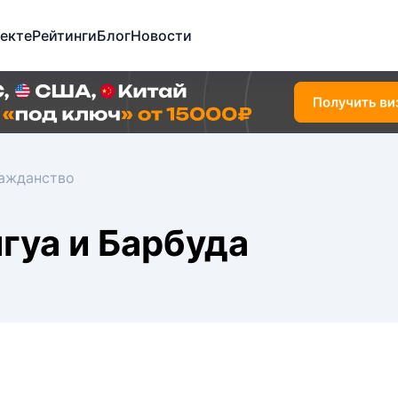
екте
Рейтинги
Блог
Новости
ажданство
гуа и Барбуда