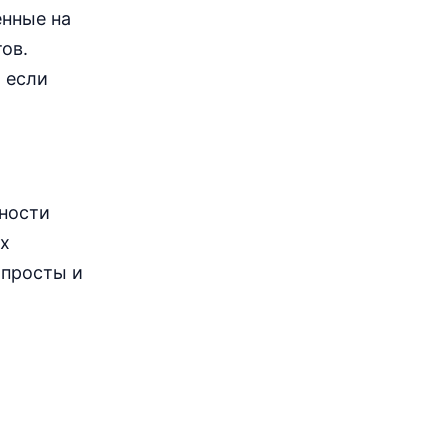
енные на
ов.
, если
ности
их
 просты и