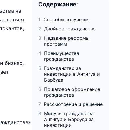
Содержание:
ьства на
ьзоваться
Способы получения
локантов,
Двойное гражданство
Недавние реформы
программ
Преимущества
гражданства
й бизнес,
Гражданство за
дает
инвестиции в Антигуа и
Барбуда
Пошаговое оформление
гражданства
Рассмотрение и решение
Минусы гражданства
Антигуа и Барбуда за
ражданстве».
инвестиции