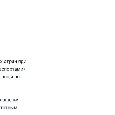
х стран при
аспортами)
ранцы по
глашения
итетным.