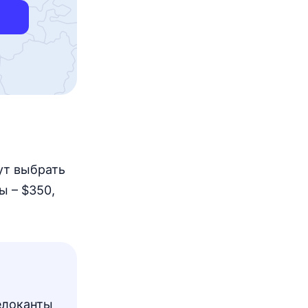
ут выбрать
ы – $350,
елоканты