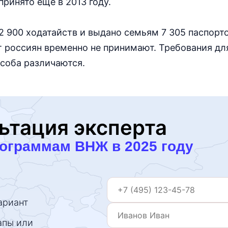
ринято еще в 2013 году.
2 900 ходатайств и выдано семьям 7 305 паспортов
т россиян временно не принимают. Требования дл
особа различаются.
ьтация эксперта
рограммам ВНЖ в 2025 году
ариант
апы или