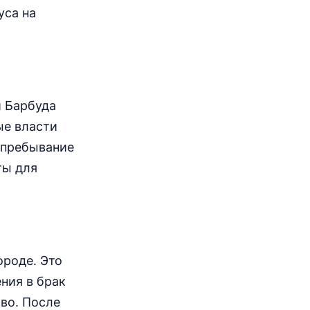
уса на
и Барбуда
ые власти
о пребывание
ты для
ороде. Это
ния в брак
во. После